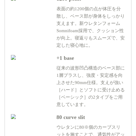
表面の約1200個の点が体圧を分
散し、ベース部が身体をしっかり
支えます。新ウレタンフォーム
Somnifoam採用で、クッション性
が向上。寝返りもスムーズで、安
定した寝心地に。
+1 base
従来の波形凹凸構造のベース部に
1層プラスし、強度・安定感を向
上させた90mm仕様。支えが強い
［ハード］とソフトに受け止める
［ベーシック］の2タイプをご用
意しています。
80 curve slit
ウレタンに80※個のカーブスリ
ットを施すことで、通気性がアッ