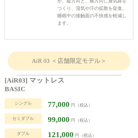
が、縦方向と、横方向に通気路を
つくり、湿気や汗の拡散を促進。
睡眠中の接触面の不快感を軽減し
ます。
AiR 03 ＜店舗限定モデル＞
[AiR03] マットレス
BASIC
77,000
シングル
円（税込）
99,000
セミダブル
円（税込）
121,000
ダブル
円（税込）