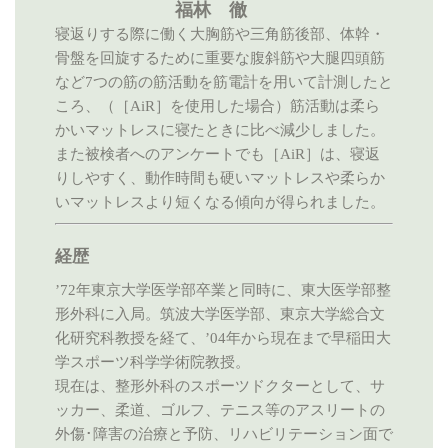
福林 徹
寝返りする際に働く大胸筋や三角筋後部、体幹・
骨盤を回旋するために重要な腹斜筋や大腿四頭筋
など7つの筋の筋活動を筋電計を用いて計測したと
ころ、（［AiR］を使用した場合）筋活動は柔ら
かいマットレスに寝たときに比べ減少しました。
また被検者へのアンケートでも［AiR］は、寝返
りしやすく、動作時間も硬いマットレスや柔らか
いマットレスより短くなる傾向が得られました。
経歴
’72年東京大学医学部卒業と同時に、東大医学部整
形外科に入局。筑波大学医学部、東京大学総合文
化研究科教授を経て、’04年から現在まで早稲田大
学スポーツ科学学術院教授。
現在は、整形外科のスポーツドクターとして、サ
ッカー、柔道、ゴルフ、テニス等のアスリートの
外傷･障害の治療と予防、リハビリテーション面で