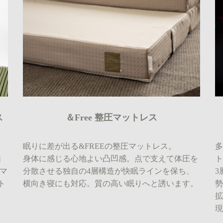
ス
＆Free 整圧マットレス
眠りに差が出る&FREEの整圧マットレス。
自
身体に感じる心地よい凸凹感。点で支えて体圧を
マ
分散させる独自の4層構造が快眠ラインを保ち、
3
ト
横向き寝にも対応。質の高い眠りへと誘います。